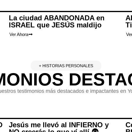
La ciudad ABANDONADA en
A
ISRAEL que JESÚS maldijo
T
Ver Ahora
Ve
+ HISTORIAS PERSONALES
MONIOS DEST
uestros testimonios más destacados e impactantes en 
O
Jesús me llevó al INFIERNO y
C
NO creerás lo que ví allí 😨
B