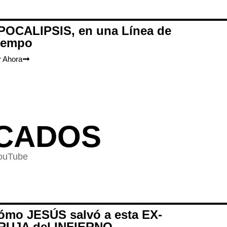
POCALIPSIS, en una Línea de
iempo
r Ahora
ACADOS
YouTube
ómo JESÚS salvó a esta EX-
RUJA del INFIERNO