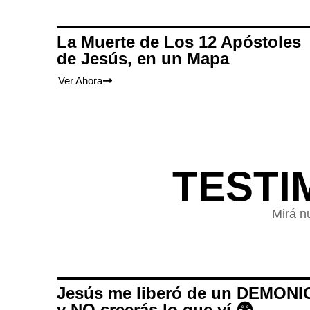
La Muerte de Los 12 Apóstoles
de Jesús, en un Mapa
Ver Ahora
TESTI
Mirá n
Jesús me liberó de un DEMONI
y NO creerás lo que ví 😨