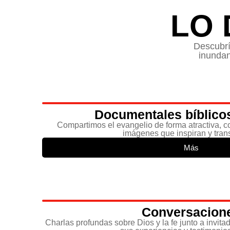
LO 
Descubrí
inundan
Documentales bíblicos
Compartimos el evangelio de forma atractiva, c
imágenes que inspiran y tran
Más
Conversacion
Charlas profundas sobre Dios y la fe junto a invit